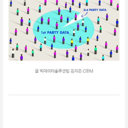
글 빅데이터솔루션팀 김지은 CⓔM