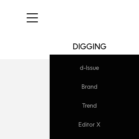
본문 바로가기
DIGGING
d-Issue
Brand
Trend
Editor X