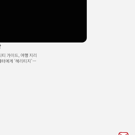
 입구에서 출발해 출구까지
사과를 발견했다. 그런데
고 맛있는 사과가 있지
러다 또 다른 사과를
하면 문득 후회가
나온 사과를 다시 고를
장
시티 가이드, 여행 지리
케터에게 ‘헤리티지’는
분한 문법에 갇히면
라키현에서 ‘키쿠사카리
주조다. 수많은 전통
라져 갈 때, 이들은 전
생시켰고 이제는 글로벌
 ‘노포’라는 무거운