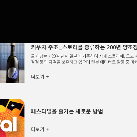
저서로는 , , 등이 있다. 사과밭을 걷고 있다고 상상해보자.
걸어가면서 단 한 개의 사과만 가져갈 수 있다. 마음에 드는 
더보기 +
손을 뻗으려는 순간 이런 생각이 든다. '조금만 더 가면 더 크
않을까?' 결국 사과를 집지 못한 채 계속 앞으로 걸어간다. 그
만나면 같은 고민을 반복한다. 그렇게 망설이다 출구에 도착
밀려온다. '아까 그 사과를 고를 걸 그랬나?' 하지만 이미 지
수도, 앞으로 어떤 사과가 있었을지 확인할 ..
키우치 주조_스토리를 증류하는 200년 양조
글 이창현 / 20여 년째 일본에 거주하며 사케 소믈리에, 도쿄 
검정 등의 자격을 보유하고 있으며 일본 에디터로 활동 중 마
양날의 검이다. 오래된 역사는 강력한 무기지만, 자칫 고리타
트렌드에 뒤처지기 십상이다. 여기, 1823년부터 일본 이바
더보기 +
(菊盛)’라는 사케를 빚어온 노포 양조장이 있다. 바로 키우치 
양조장이 저마다의 철학으로 장인정신을 외치며 역사 속으로 사
세계 크래프트 맥주 시장을 흔든 히타치노 네스트 맥주를 탄
위스키 시장이 주목하는 히노마루 위스키로 또 한번 도약했다.
자산을 위트 있는 스토리와 역발상의 서사로 이겨낸..
페스티벌을 즐기는 새로운 방법
더보기 +