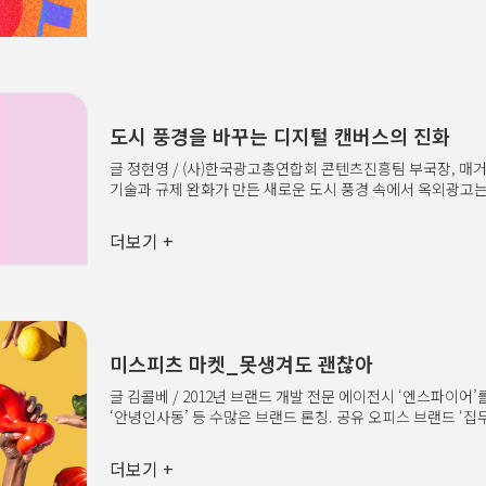
도시 풍경을 바꾸는 디지털 캔버스의 진화
글 정현영 / (사)한국광고총연합회 콘텐츠진흥팀 부국장, 매
기술과 규제 완화가 만든 새로운 도시 풍경 속에서 옥외광고는
넘어 오프라인과 온라인을 잇는 가장 강력한 브랜드 경험의 무
데이터와 친환경 기술로 세계를 사로잡은 DOOH최근 막을 내
더보기 +
아웃도어 부문에서는 하이네켄(Heineken)의 캠페인이 디지
접목해 소비자 행동 변화를 끌어낸 사례로 골드를 수상했다.
일상에서 친구가 보낸 길고 지루한 음성 메시지를 듣는 데 많
행동 데이터에 주목했다. 그리고 도심 지하철역, 건물 외벽, 
인구가 밀집한 공간의 대형 DOOH(디지털 옥외광고)를 ..
미스피츠 마켓_못생겨도 괜찮아
글 김콜베 / 2012년 브랜드 개발 전문 에이전시 ‘엔스파이어’
‘안녕인사동’ 등 수많은 브랜드 론칭. 공유 오피스 브랜드 ‘
브랜드, 예술, 건축, 문화, 디자인을 넘나들며 사람들에게 영
인사이트 발굴. 저서로는 가 있다. 2018년, 필라델피아의 한
더보기 +
상자째 쌓여 있었다. 썩은 사과가 아니었다. 맛도 신선도도 