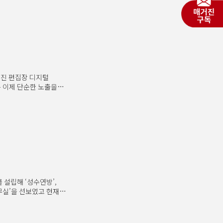
거진 편집장 디지털
 이제 단순한 노출을
대로 진화하고 있다.
린 2026년 칸라이언즈
털 기술과 데이터를
 하이네켄은 현대인들이
은 시간을 소비한다는
에스컬레이터 등 유동
를 설립해 ‘성수연방’,
집무실’을 선보였고 현재는
감을 주는 이야기와
 아파트 거실에 사과가
멀쩡한데 겉모습이 유통