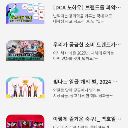
영스파이크스 아시아 출전권! 그러나
입었거나 금발을 틀어 올린 사람들이
지난해 대회가 열리지 않으면서 그
[DCA 노하우] 브랜드를 파악해야 수상이 보인다!
잔을 하나씩 들로 담소를 나누고
기회는 잠시 미뤄졌다. 그리고 올해,
있었다. 서구적인 풍경이었다.
반짝이는 창의력을 겨루는 국내 대표
멈춰 있던 시간이 드디어 다시
배경화면들이 현실로 튀어나와서
대학생 광고 공모전 DCA. 7월
움직였다. 영스파이크스 컴피티션의
영향력을 행사하는 것 같았다.그 순간
11일부터 작품 접수가 시작돼 준비가
생생한 현장 분위기와 과제 방식
원래 알고 있던 사실이지만 평소에
한창일 텐데요. 과제로 제시된 9개
그리고 그 안에서 얻은 치열한
특별히 자각하지는 않는 것들이
브랜드 중에서 어떤 것을 골라야 할지
깨달음을 기록한다. 피 말리는
갑자기 또렷해졌다. 뉴욕은 여전히
고민이 많을 여러분을 위해
우리가 궁금한 소비 트렌드가 여기에! <2025 D.라이프 시그널 리포트>
24시간의 사투영스파이크스
세계 광고의 중심이었다. 이 도시에서
준비했습니다! 각 브랜드 소개부터
컴피티션은 현장에서 과제를 수행하는
만들어진 캠페인, 브랜드, 시스템과
어느새 다가온 2025년. 새해에 우리는
타겟, 중점적으로 봐야 할 해결
대신 24시간 내 결과물을 제출한 뒤
취..
어떤 변화를 맞게 될까요?
과제까지. 꼼꼼히 파악해 DCA
싱가포르에서 발표를 진행하는
라이프스타일과 비즈니스는 어떻게
수상까지 달려보아요! Q
방식이다. ‘통합’과 ‘디지털’, 두 부문
달라질까요? 대홍기획이 발간한 에서
대홍기획에서 개최하는 DCA는 어떤
중 우리는 통합을 선택했다. 세 가지
그 시그널을 확인해보세요. 우리
행사인가요?DCA(Daehong Creative
이상의 매체를 활용해 보드와 기획서
주변의 흥미로운 현상들, 파편처럼
빛나는 일곱 개의 별, 2024 대한민국광고대상
Awards)는 1984년 시작돼 매년 4천명
10장을 완성해야 하는 쉽지 않은
보이던 이슈를 이어 그 저변을
이상의 예비 크리에이터들이 참여하는
과제였지만, 파트너였던 송서..
연말을 맞아 곳곳에서 열리는
관통하는 소비와 비즈니스의 맥락을
국내 대표적인 대학생 광고 마케팅
시상식들. 광고계도 한 해의 성과를
찾을 수 있답니다! Q 대홍기획이
공모전입니다. Q 참여 과제 내용은
축하는 자리가 마련됐습니다. 12월
발행하는 란 무엇인가요?대홍기획
어떻게 확인할 수 있나요?올해
3일, 올해로 31회를 맞이한 국내 최고
데이터인사이트팀에서 매년 발행하는
DCA에는 총 9개 브랜드가 과제로
권위의 광고제 . 특히 올해는
연간 트렌드 리포트입니다.
선정됐습니다. 참가자들은 ‘과제
대홍기획에 7개의 상이 주어졌고 이어
이렇게 즐거운 축구!_ 백호일레븐
대홍기획은 2020년부터 고객과
브리프’를 숙지한 후 브랜드와
12일에 열린 한국디지털광고협회
시장을 이해하고 빠르게 대응하기
카테고리를 자..
디깅에 진심인 사람들. 좋아하는 게