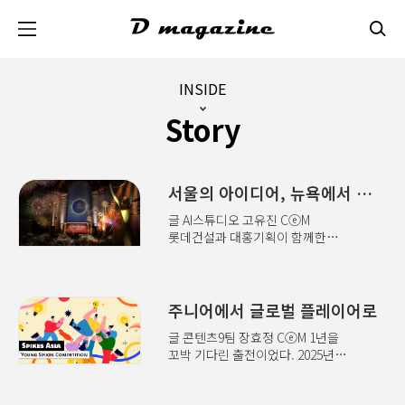
본문 바로가기
INSIDE
Story
서울의 아이디어, 뉴욕에서 통했다
글 AI스튜디오 고유진 CⓔM
롯데건설과 대홍기획이 함께한
캠페인이 2026 클리오 어워즈 Media
부문 브론즈를 수상했다. 그래서
우리는 벅참과 설렘을 안고 뉴욕으로
떠났다.행사장에 도착한 시간은 오후
주니어에서 글로벌 플레이어로
6시쯤이었다. 입구 앞 가드가 어떤
글 콘텐츠9팀 장효정 CⓔM 1년을
이유로 왔냐고 물었다. 클리오
꼬박 기다린 출전이었다. 2025년
어워즈에 참석하러 왔다고 대답하자,
영라이언즈 한국 대표팀 선발전에서
열린 문 뒤는 칵테일 파티였다.
PR 부문 실버를 수상하며 얻은
스팽글이 잔뜩 붙은 드레스를