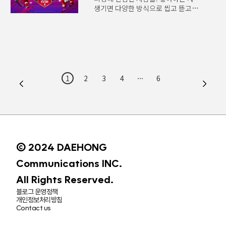
주관 에서도 3개의 상을 더해 총 10개
위한 마케팅 인사이트의 일환으로 이
생기면 다양한 방식으로 씹고 뜯고
부분에서 수상하는 겹경사를
리포트를 제공하며, 자체
맛보는 게 요즘 트렌드입니다. 축구도
맞았습니다. 크리에이티브를
소셜빅데이터 분석 시스템 디빅스
마찬가지죠. 찐 팬이라면 경기력을
인정받는 자리서울 중구
(D.BIGS)와 외부 데이터 소스 등을
분석해 결과를 예측하고 선수들의
더플라자호텔서울에서 개최된
종합적으로 분석해 변화의 시그널을
활약을 점치는 재미를 빼놓을 수
시상식에는 많은 광고인들이 모여
포착하고 다음 해의 소비 트렌드를
없습니다. 이때 필요한 게 바로 !
축하의 시간을 가졌습니다. 먼저
전망하고 있습니다. Q 리포트의 부제
색다른 참여형 프로그램을 만들어
대홍기획은 롯데문화재단 , 롯데건설
‘미래, 제 ..
흥행몰이에 나선 대홍기획 WEB 3.0
캠페인으로 각각 이노베이션, 디자인
1
2
3
4
···
6
사업팀의 이야기를 들어보세요. Q 은
부문 대상을 받았습니다. 디자인 부문
무엇인가요? 대홍기획이
대상을 차지한 롯데건설 는 대홍기획
대한축구협회(KFA)와 축구 팬들을
광고제 TF가 제작한 작품으로
위해 출시한 팬 참여형 로열티
건설현장 노동자에 대한 인식을
프로그램입니다. 축구 팬들이 경기에
바로잡기 위해 작업모에 참여 이력,
몰입하며 응원할 수 있는 새로운
전문 기술, 전문..
방법을 제공하기 위해 기획됐지요.
© 2024 DAEHONG
대한민국 축구와 국가대표팀을
상징하는 ‘백호’ 카드를 활용해
Communications INC.
게이미피케이션에 참여하고
All Rights Reserved.
공포인트를 모으는 참여형
플랫폼이라고 할 수 있습니다. 랭킹에
블로그 운영정책
따라 국가대표팀 경기를..
개인정보처리방침
Contact us