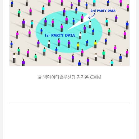
글 빅데이터솔루션팀 김지은 CⓔM