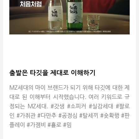
출발은 타깃을 제대로 이해하기
MZ세대의 마이 브랜드가 되기 위해 타깃에 대한 제
대로 된 이해부터 시작했습니다. 여러 키워드로 규
정되는 MZ세대. #갓생 #소피커 #실감세대 #팔로
인 #가취관 #다만추 #공정심 #탈세끼 #숏확행 #판
플레이 #가잼비 #횰로 #밈