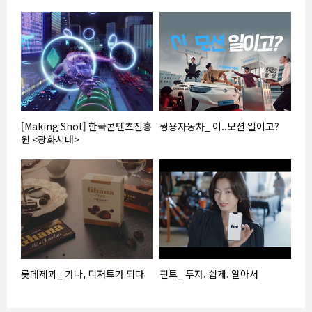
[Making Shot] 한국콘텐츠진흥
쌍용자동차_ 이..모션 일이고?
원 <광화시대>
롯데제과_ 가나, 디저트가 되다
핀트_ 투자. 쉽게. 알아서