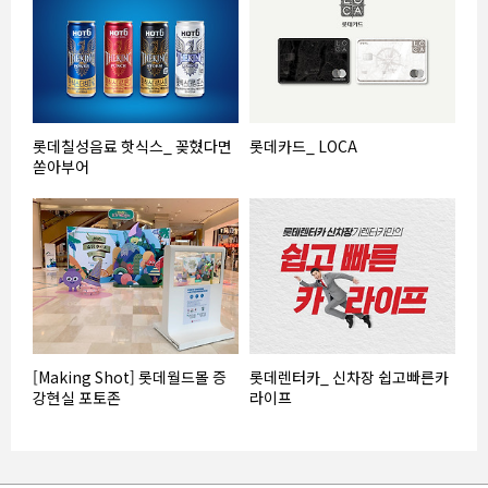
롯데칠성음료 핫식스_ 꽂혔다면
롯데카드_ LOCA
쏟아부어
[Making Shot] 롯데월드몰 증
롯데렌터카_ 신차장 쉽고빠른카
강현실 포토존
라이프