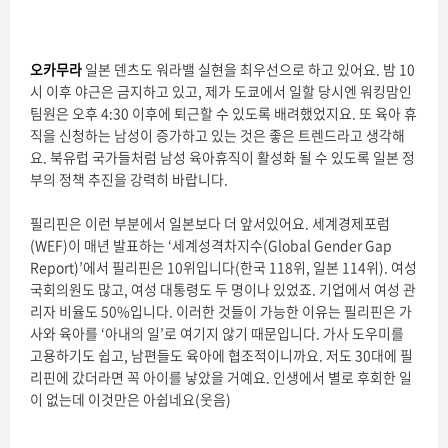
오카무라
일본 덴츠도 워라밸 실현을 최우선으로 하고 있어요. 밤 10
시 이후 야근은 금지하고 있고, 제가 도쿄에서 일할 당시엔 워킹맘인
팀원은 오후 4:30 이후에 퇴근할 수 있도록 배려했었지요. 또 육아 휴
직을 신청하는 남성이 증가하고 있는 것은 좋은 트렌드라고 생각해
요. 북유럽 국가들처럼 남성 육아휴직이 활성화 될 수 있도록 일본 정
부의 정책 추진을 강력히 바랍니다.
필리핀은 이런 부분에서 일본보다 더 앞서있어요. 세계경제포럼
(WEF)이 매년 발표하는 ‘세계성격차지수(Global Gender Gap
Report)’에서 필리핀은 10위입니다(한국 118위, 일본 114위). 여성
국회의원도 많고, 여성 대통령도 두 명이나 있었죠. 기업에서 여성 관
리자 비율도 50%입니다. 이러한 것들이 가능한 이유는 필리핀은 가
사와 육아를 ‘아내의 일’로 여기지 않기 때문입니다. 가사 도우미를
고용하기도 쉽고, 남편들도 육아에 협조적이니까요. 저도 30대에 필
리핀에 갔더라면 꼭 아이를 낳았을 거예요. 인생에서 별로 후회한 일
이 없는데 이것만은 아쉽네요(웃음)