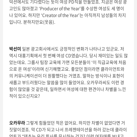
덕션에서도 기다렸다는 듯이 여성 PD직을 만들었죠. 지금은 여성 광
고인도 많아졌고 ‘Producer of the Year’를 수상한 여성도 세 명이
나 있어요. 하지만 ‘Creator of the Year’는 아직까지 남성들의 차지
입니다. 분하지만요(웃음).
박선미
일본 광고회사에서도 긍정적인 변화가 나타나고 있군요. 저
역시 대홍기획에서 첫 번째 여성 CD였습니다. 당시 재미있는 일도 많
았는데요. 그룹사 팀장 교육에 가면 모든분들이 ‘이 직급교육에 처음
으로 온 여성’이라며 신기해했고요. 좋았던 점이라면 클라이언트와
의 커뮤니케이션이 더 원활했다는 거였죠. 말하는 방식이나 표현이
새롭고 부드러웠다는 말씀을 많이 들었어요. 오카무라씨도 이런 경
험이 많았을 것 같은데, 일하면서 여성에 대한 편견이나 차별을 느낀
적이 있으신지요?
오카무라
그렇게 힘들었던 적은 없어요. 하지만 차별이 없었다면 거
짓말이겠죠. 막 CD가 되고 나서 프레젠테이션을 하러 갔는데 클라이
언트가 “덴츠는 우리 회사를 무시하는 건가? 이런 여자애를 보내고