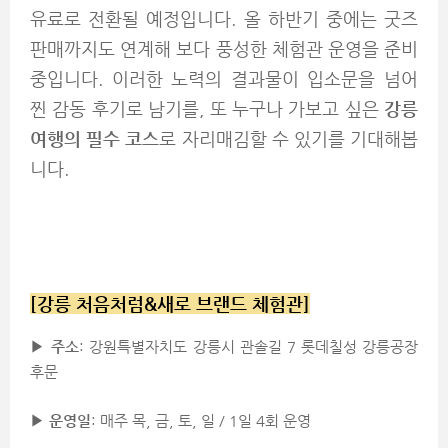
유료로 전환될 예정입니다. 올 하반기 중에는 굿즈
판매까지도 연계해 보다 풍성한 체험관 운영을 준비
중입니다. 이러한 노력의 결과물이 입소문을 넘어
찐 감동 후기로 남기를, 또 누구나 가보고 싶은
강릉
여행의 필수 코스
로 자리매김할 수 있기를 기대해봅
니다.
[강릉 처음처럼&새로 브랜드 체험관]
▶
주소
: 강원특별자치도 강릉시 관솔길 7 롯데칠성 강릉공장
후문
▶
운영일
: 매주 목, 금, 토, 일 / 1일 4회 운영