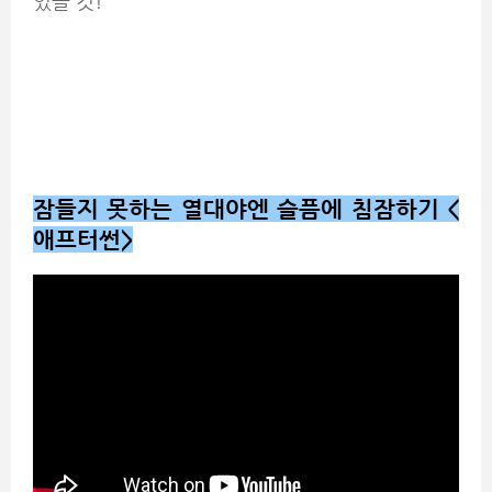
있을 것!
잠들지 못하는 열대야엔 슬픔에 침잠하기 <
애프터썬>