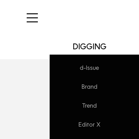
본문 바로가기
DIGGING
d-Issue
Brand
WORK/Insight
[Digital In.s
Trend
Daehong
2024. 10. 10. 16:20
Editor X