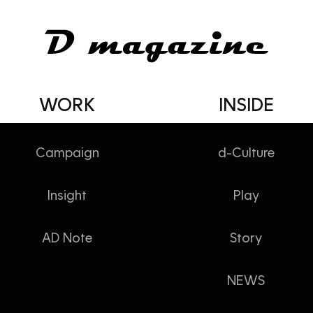
WORK
INSIDE
Campaign
d-Culture
Insight
Play
ight] 초개인화로 일상을 바꾸는 AI
AD Note
Story
NEWS