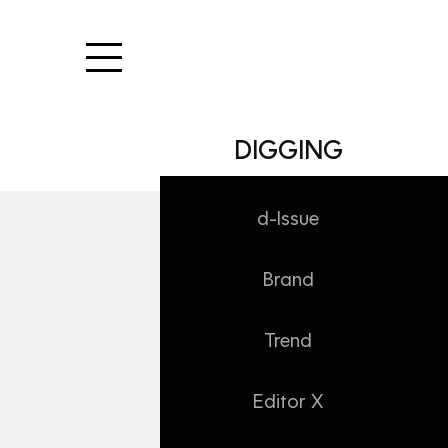
본문 바로가기
DIGGING
d-Issue
Brand
Trend
Editor X