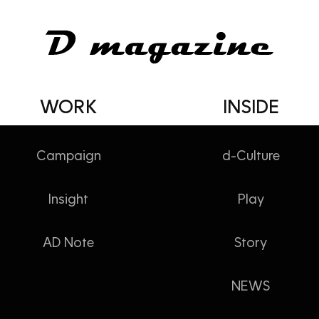
WORK
INSIDE
Campaign
d-Culture
DIGGING
Insight
Play
Trend
AD Note
Story
NEWS
밥보다 디저트