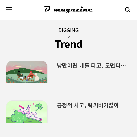
본문 바로가기
DIGGING
Trend
낭만이란 배를 타고, 로맨티사이징
긍정적 사고, 럭키비키잖아!