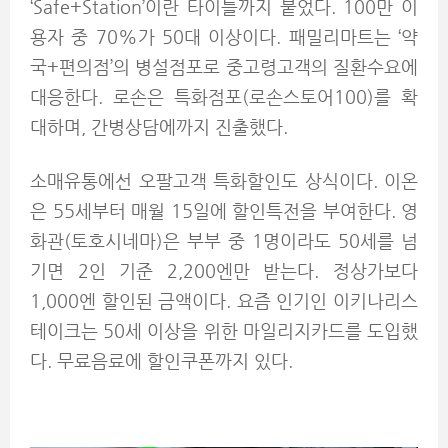
‘Safe+Station’이란 타이틀까지 붙었다. 100만 이
용자 중 70%가 50대 이상이다. 패밀리마트는 ‘약
국+편의점’의 병설점포로 중고령고객의 질환수요에
대응한다. 로손은 특화점포(로손스토어100)를 확
대하며, 간병상담에까지 진출했다.
소매유통에선 오팔고객 특화할인도 상식이다. 이온
은 55세부터 매월 15일에 할인특전을 부여한다. 영
화관(토호시네마)은 부부 중 1명이라도 50세를 넘
기면 2인 기준 2,200엔만 받는다. 정상가보다
1,000엔 할인된 금액이다. 요즘 인기인 이키나리스
테이크는 50세 이상을 위한 마일리지카드를 도입했
다. 무료음료에 할인쿠폰까지 있다.