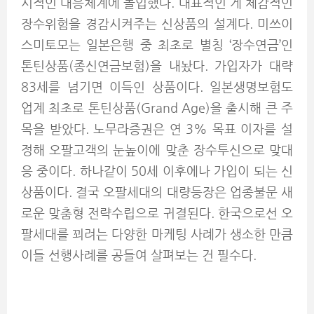
시적인 대응체계에 돌입했다. 대표적인 게 체감적인
장수위험을 경감시켜주는 신상품의 설계다. 미쓰이
스미토모는 일본은행 중 최초로 별칭 ‘장수연금’인
톤틴상품(종신연금보험)을 내놨다. 가입자가 대략
83세를 넘기면 이득인 상품이다. 일본생명보험도
업계 최초로 톤틴상품(Grand Age)을 출시해 큰 주
목을 받았다. 노무라증권은 연 3% 목표 이자를 설
정해 오팔고객의 눈높이에 맞춘 장수투신으로 맞대
응 중이다. 하나같이 50세 이후에나 가입이 되는 신
상품이다. 결국 오팔세대의 대량등장은 업종불문 새
로운 맞춤형 전략수립으로 귀결된다. 한국으로선 오
팔세대를 꾀려는 다양한 마케팅 사례가 생소한 만큼
이들 선행사례를 공들여 살펴보는 건 필수다.