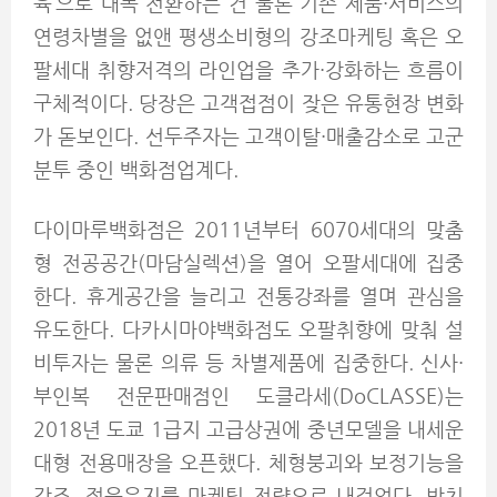
육’으로 대폭 전환하는 건 물론 기존 제품·서비스의
연령차별을 없앤 평생소비형의 강조마케팅 혹은 오
팔세대 취향저격의 라인업을 추가·강화하는 흐름이
구체적이다. 당장은 고객접점이 잦은 유통현장 변화
가 돋보인다. 선두주자는 고객이탈·매출감소로 고군
분투 중인 백화점업계다.
다이마루백화점은 2011년부터 6070세대의 맞춤
형 전공공간(마담실렉션)을 열어 오팔세대에 집중
한다. 휴게공간을 늘리고 전통강좌를 열며 관심을
유도한다. 다카시마야백화점도 오팔취향에 맞춰 설
비투자는 물론 의류 등 차별제품에 집중한다. 신사·
부인복 전문판매점인 도클라세(DoCLASSE)는
2018년 도쿄 1급지 고급상권에 중년모델을 내세운
대형 전용매장을 오픈했다. 체형붕괴와 보정기능을
강조, 젊음유지를 마케팅 전략으로 내걸었다. 방치