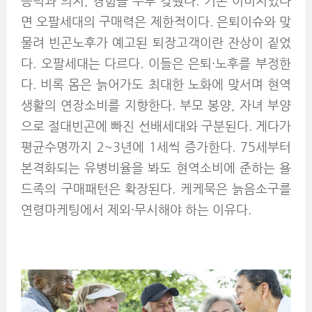
능력과 의지, 경험을 두루 갖췄다. 기존 이미지였다
면 오팔세대의 구매력은 제한적이다. 은퇴이슈와 맞
물려 빈곤노후가 예고된 퇴장고객이란 잔상이 짙었
다. 오팔세대는 다르다. 이들은 은퇴·노후를 부정한
다. 비록 몸은 늙어가도 최대한 노화에 맞서며 현역
생활의 연장소비를 지향한다. 부모 봉양, 자녀 부양
으로 절대빈곤에 빠진 선배세대와 구분된다. 게다가
평균수명까지 2~3년에 1세씩 증가한다. 75세부터
본격화되는 유병비율을 봐도 현역소비에 준하는 욜
드족의 구매패턴은 확장된다. 케케묵은 늙음소구를
연령마케팅에서 제외·무시해야 하는 이유다.