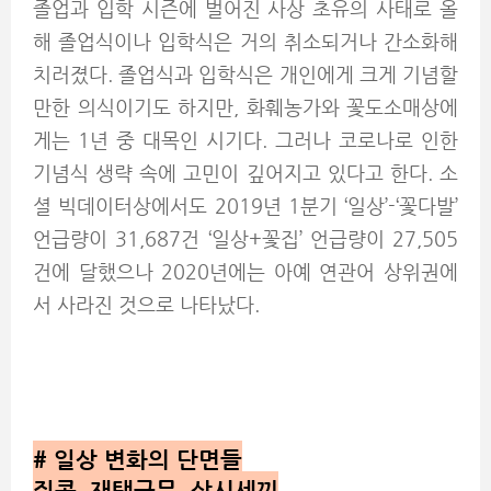
졸업과 입학 시즌에 벌어진 사상 초유의 사태로 올
해 졸업식이나 입학식은 거의 취소되거나 간소화해
치러졌다. 졸업식과 입학식은 개인에게 크게 기념할
만한 의식이기도 하지만, 화훼농가와 꽃도소매상에
게는 1년 중 대목인 시기다. 그러나 코로나로 인한
기념식 생략 속에 고민이 깊어지고 있다고 한다. 소
셜 빅데이터상에서도 2019년 1분기 ‘일상’-‘꽃다발’
언급량이 31,687건 ‘일상+꽃집’ 언급량이 27,505
건에 달했으나 2020년에는 아예 연관어 상위권에
서 사라진 것으로 나타났다.
#
일상 변화의 단면들
집콕, 재택근무, 삼시세끼