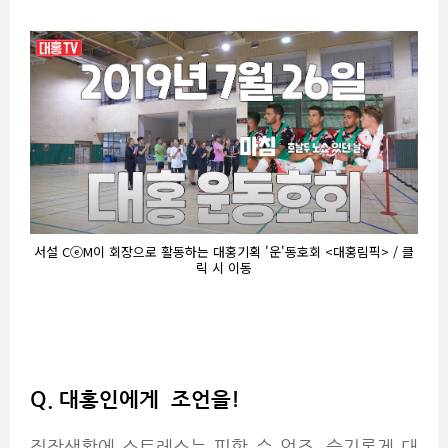
서설 CⓔM이 회장으로 활동하는 대홍기획 '운'동호회 <대홍림픽> / 클
릭 시 이동
Q.
대홍인에게 조언을!
직장생활에 스트레스는 피할 수 없죠. 슬기롭게 대