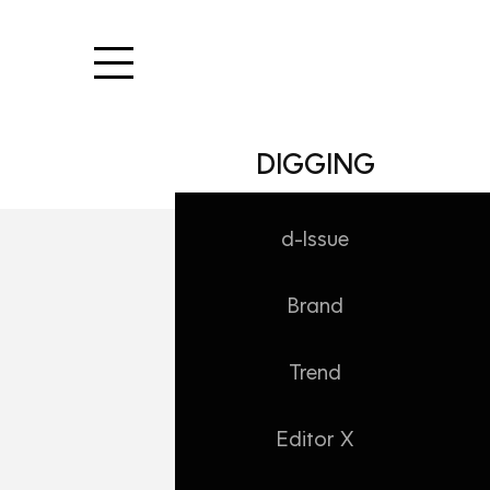
본문 바로가기
DIGGING
d-Issue
Brand
INSIDE/NEWS
대홍기획 4월 새 
Trend
Daehong
2021. 4. 22. 15:46
Editor X