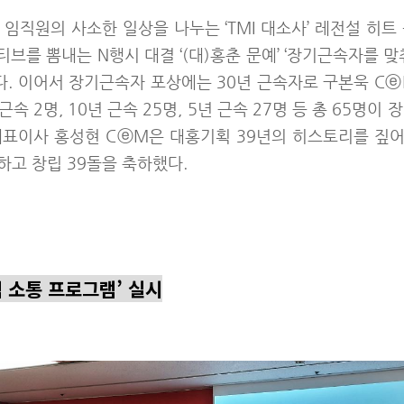
임직원의 사소한 일상을 나누는 ‘TMI 대소사’ 레전설 히트
브를 뽐내는 N행시 대결 ‘(대)홍춘 문예’ ‘장기근속자를 맞
. 이어서 장기근속자 포상에는 30년 근속자로 구본욱 Cⓔ
년 근속 2명, 10년 근속 25명, 5년 근속 27명 등 총 65명
해 대표이사 홍성현 CⓔM은 대홍기획 39년의 히스토리를 짚
하고 창립 39돌을 축하했다.
 소통 프로그램
’
실시