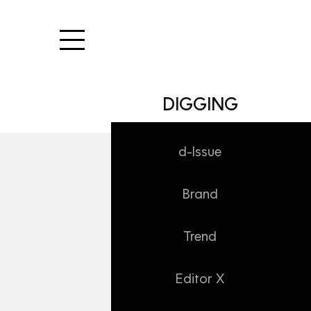
본문 바로가기
DIGGING
d-Issue
Brand
WORK/Insight
[M Report] 
Trend
Daehong
2021. 6. 21. 11:29
Editor X