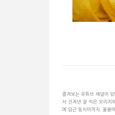
즐겨보는 유튜브 채널이 있다
서 건져낸 잘 익은 오이지와
에 담근 동치미까지. 올봄