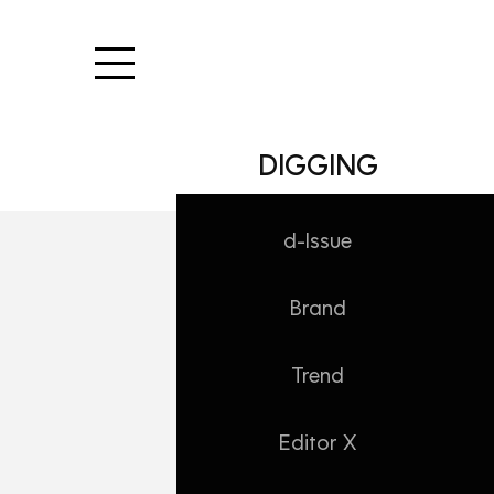
본문 바로가기
DIGGING
d-Issue
Brand
WORK/AD Note
멘탈 케어, 쉼표가
Trend
Daehong
2022. 6. 13. 17:27
Editor X