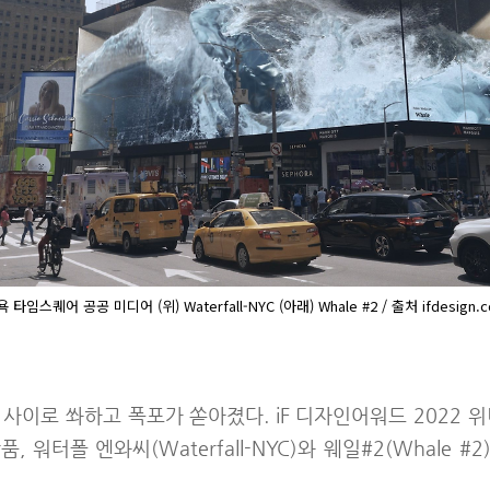
 타임스퀘어 공공 미디어 (위) Waterfall-NYC (아래) Whale #2 / 출처 ifdesign.
사이로 쏴하고 폭포가 쏟아졌다. iF 디자인어워드 2022 
 워터폴 엔와씨(Waterfall-NYC)와 웨일#2(Whale 