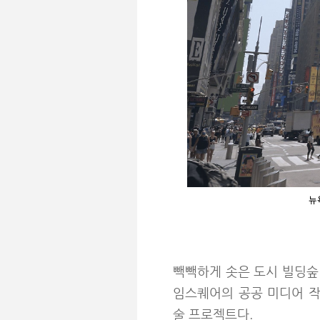
뉴욕
빽빽하게 솟은 도시 빌딩숲 
임스퀘어의 공공 미디어 작품,
술 프로젝트다.