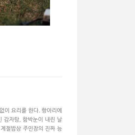
말없이 요리를 한다. 항아리에
인 감자탕, 함박눈이 내린 날
 계절밥상 주인장의 진짜 능