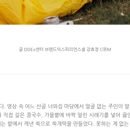
글 DDEx센터 브랜드익스피리언스셀 강효정 CⓔM
. 영상 속 어느 산골 너와집 마당에서 얼굴 없는 주인이 
 직접 갈은 콩국수, 가을볕에 바짝 말린 시래기를 넣어 끓
에는 밭에서 캐낸 쑥으로 쑥개떡을 만들었다. 못하는 게 없는