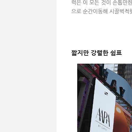
력은 이 모든 것이 손톱만
으로 순간이동해 시끌벅적했
짧지만 강렬한 쉼표