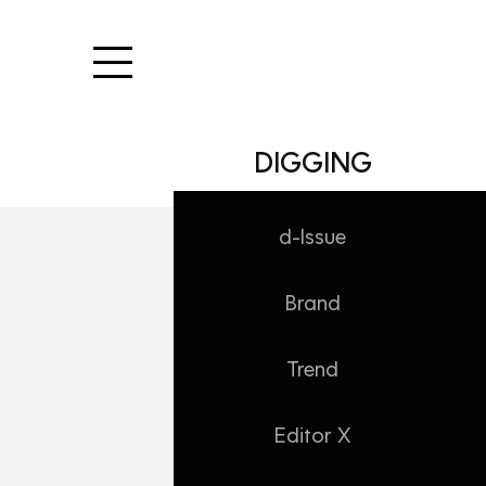
본문 바로가기
DIGGING
d-Issue
Brand
INSIDE/NEWS
대홍기획 1월 새 
Trend
Daehong
2023. 1. 26. 12:52
Editor X