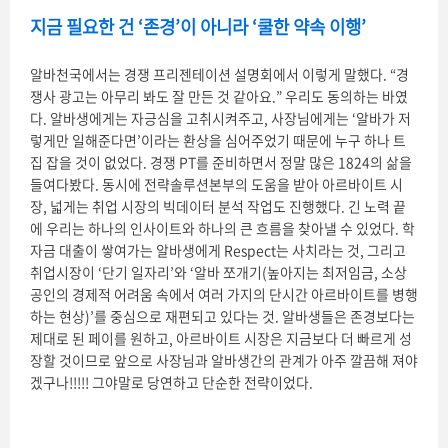
지금 필요한 건 ‘존경’이 아니라 ‘쿨한 약속 이행’
알바천국에서는 경쟁 프리젠테이션 설명회에서 이렇게 말했다. “경
쟁사 광고는 아무리 봐도 잘 만든 것 같아요.” 우리도 동의하는 바였
다. 알바생에게는 자긍심을 고취시켜주고, 사장님에게는 ‘알바가 저
렇게만 일해준다면’이라는 환상을 심어주었기 때문에 누구 하나 트
집 잡을 것이 없었다. 경쟁 PT를 준비하면서 정말 많은 1824의 삶을
들여다봤다. 동시에 전략솔루션본부의 도움을 받아 아르바이트 시
장, 넓게는 취업 시장의 빅데이터 분석 작업도 진행했다. 긴 노력 끝
에 우리는 하나의 인사이트와 하나의 큰 흐름을 찾아낼 수 있었다. 학
자금 대출이 쌓여가는 알바생에게 Respect는 사치라는 것, 그리고
취업시장이 ‘단기 일자리’와 ‘알바 쪼개기(높아지는 최저임금, 소상
공인의 경제적 어려움 속에서 여러 가지의 단시간 아르바이트를 병행
하는 현상)’를 중심으로 재편되고 있다는 것. 알바생들은 존경보다는
제대로 된 페이를 원하고, 아르바이트 시장은 지금보다 더 빠르게 성
장할 것이므로 앞으로 사장님과 알바생간의 관계가 아주 깔끔해 져야
겠구나!!!!! 그야말로 당연하고 단순한 전략이었다.