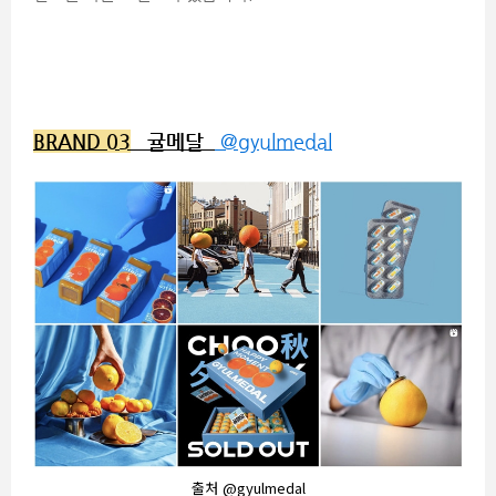
BRAND 03
귤메달
@gyulmedal
출처 @gyulmedal