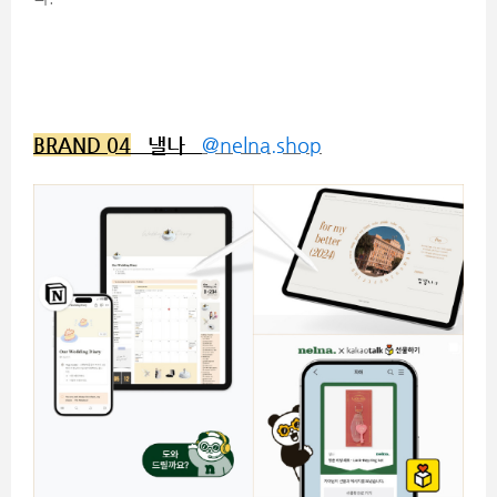
BRAND 04
낼나
@nelna.shop