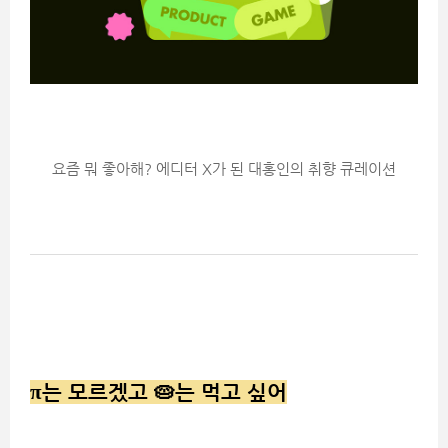
요즘 뭐 좋아해? 에디터 X가 된 대홍인의 취향 큐레이션
π
는 모르겠고
🥧
는 먹고 싶어