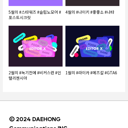
5월의 #스타워즈 #슬립노모어 #
4월의 #나이키 #좋좋소 #나타
포스트시크릿
2월의 #녹기전에 #비커스런 #인
1월의 #라이카 #메즈칼 #GTA6
텔리젠시아
© 2024 DAEHONG