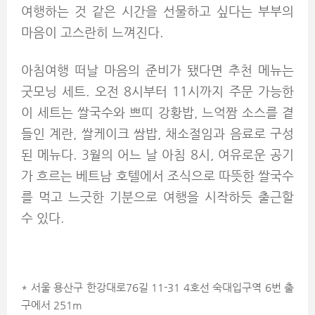
여행하는 것 같은 시간을 선물하고 싶다는 부부의
마음이 고스란히 느껴진다.
아침여행 떠날 마음의 준비가 됐다면 추천 메뉴는
굿모닝 세트. 오전 8시부터 11시까지 주문 가능한
이 세트는 쌀국수와 쁘띠 강황밥, 느억짬 소스를 곁
들인 계란, 쌀케이크 쌈밥, 채소절임과 음료로 구성
된 메뉴다. 3월의 어느 날 아침 8시, 여유로운 공기
가 흐르는 베트남 호텔에서 조식으로 따뜻한 쌀국수
를 먹고 느긋한 기분으로 여행을 시작하듯 출근할
수 있다.
* 서울 용산구 한강대로76길 11-31 4호선 숙대입구역 6번 출
구에서 251m