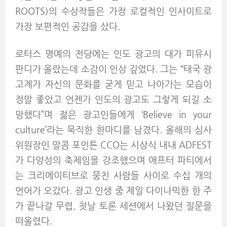
ROOTS)의 수상작들은 가장 로컬적인 인사이트로
가장 보편적인 공감을 샀다.
로터스 명예의 전당에는 인도 광고의 대가 피유시
판디가 올랐는데 소감이 인상 깊었다. 그는 “태국 광
고계가 자신의 문화를 굳게 믿고 나아가는 모습이
정말 좋았고 언젠가 인도의 광고도 그렇게 되길 소
망했다”며 젊은 광고인들에게 ‘Believe in your
culture’라는 묵직한 한마디를 남겼다. 올해의 심사
위원장인 말콤 포인튼 CCO는 시상식 내내 ADFEST
가 다양성의 축제임을 강조했으며 애프터 파티에서
는 크리에이티브로 뭉친 사람들 사이로 수십 개의
언어가 오갔다. 광고 인생 중 제일 다이나믹한 한 주
가 끝나갈 무렵, 첫날 토론 세션에서 나왔던 질문을
떠올렸다.