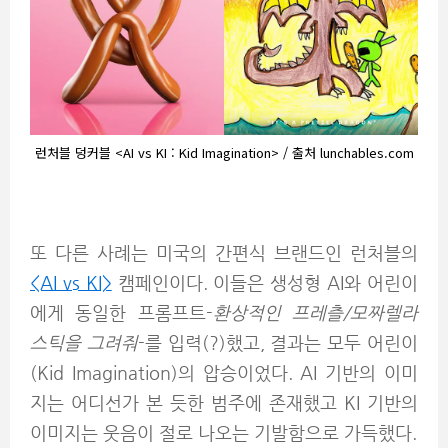
런처블 덩커블 <AI vs KI : Kid Imagination> / 출처 lunchables.com
또 다른 사례는 미국의 간편식 브랜드인 런처블의
<AI vs KI>
캠페인이다. 이들은 생성형 AI와 어린이
에게 동일한 프롬프트-
환상적인 프레츨/모짜렐라
스틱을 그려줘
-를 입력(?)했고, 결과는 모두 어린이
(Kid Imagination)의 압승이었다. AI 기반의 이미
지는 어디선가 본 듯한 범주에 존재했고 KI 기반의
이미지는 웃음이 절로 나오는 기발함으로 가득했다.