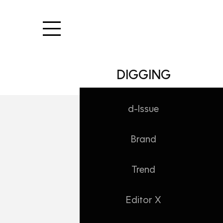
본문 바로가기
DIGGING
d-Issue
Brand
Trend
Editor X