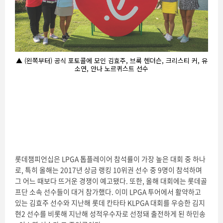
▲ (왼쪽부터) 공식 포토콜에 모인 김효주, 브룩 헨더슨, 크리스티 커, 유
소연, 안나 노르퀴스트 선수
롯데챔피언십은 LPGA 톱플레이어 참석률이 가장 높은 대회 중 하나
로, 특히 올해는 2017년 상금 랭킹 10위권 선수 중 9명이 참석하며
그 어느 때보다 뜨거운 경쟁이 예고됐다. 또한, 올해 대회에는 롯데골
프단 소속 선수들이 대거 참가했다. 이미 LPGA 투어에서 활약하고
있는 김효주 선수와 지난해 롯데 칸타타 KLPGA 대회를 우승한 김지
현2 선수를 비롯해 지난해 성적우수자로 선정돼 출전하게 된 하민송