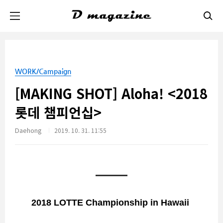
본문 바로가기
WORK/Campaign
[MAKING SHOT] Aloha! <2018
롯데 챔피언십>
Daehong
2019. 10. 31. 11:55
2018 LOTTE Championship in Hawaii