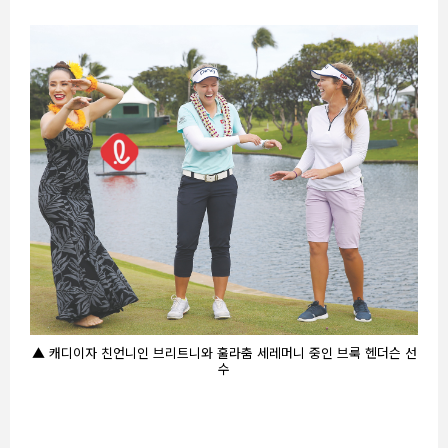
▲ 캐디이자 친언니인 브리트니와 훌라춤 세레머니 중인 브룩 헨더슨 선
수