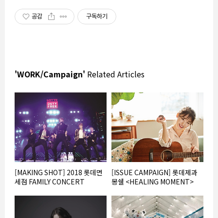
공감
구독하기
'WORK/Campaign'
Related Articles
[MAKING SHOT] 2018 롯데면
[ISSUE CAMPAIGN] 롯데제과
세점 FAMILY CONCERT
몽쉘 <HEALING MOMENT>