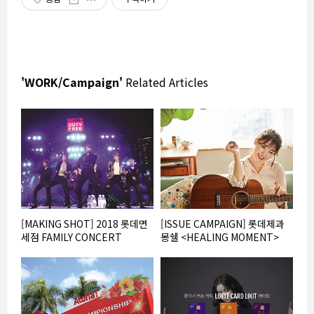
'WORK/Campaign'
Related Articles
[MAKING SHOT] 2018 롯데면
[ISSUE CAMPAIGN] 롯데제과
세점 FAMILY CONCERT
몽쉘 <HEALING MOMENT>