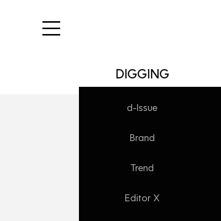
본문 바로가기
DIGGING
d-Issue
Brand
INSIDE/NEWS
대홍기획 9월 새 
Trend
Daehong
2020. 9. 21. 16:34
Editor X