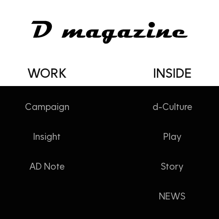
WORK
INSIDE
Campaign
d-Culture
Insight
Play
RY] 디노베이션(Denovation)
AD Note
Story
NEWS