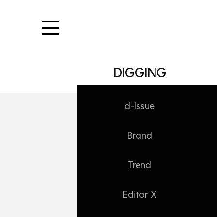
본문 바로가기
DIGGING
d-Issue
Brand
WORK/Insight
[TREND SUMMA
Trend
Daehong
2019. 11. 1. 19:46
Editor X