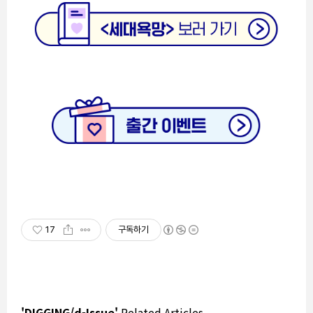
17
구독하기
'DIGGING/d-Issue'
Related Articles