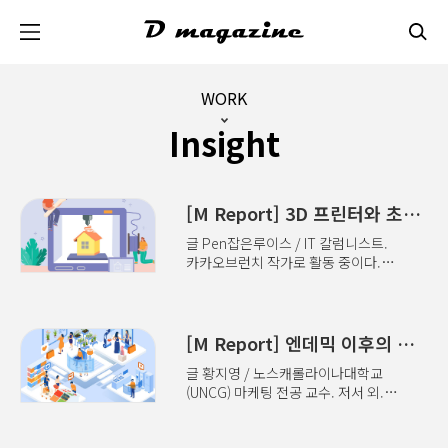
본문 바로가기
WORK
Insight
[M Report] 3D 프린터와 초개인화 마케팅
글 Pen잡은루이스 / IT 칼럼니스트.
카카오브런치 작가로 활동 중이다.
저서 외. 2019년 가을, 좋은 기회에
오프라인 강연에 참석했다. 생소한
키워드가 여럿이었는데, 그중에
‘초개인화’라는 단어가 눈에 들어왔다.
[M Report] 엔데믹 이후의 리테일 테라피
이전까지는 브랜드가 주도하는 대량
글 황지영 / 노스캐롤라이나대학교
소비시대였다면 이제 초개인화라는
(UNCG) 마케팅 전공 교수. 저서 외.
뉴노멀을 맞이하게 됐다는 것이다.
리테일 테라피는 온라인으로 무엇이든
이후 몇 년이 흘렀고 초개인화
할 수 있는 시대에 오히려 반기를 드는,
트렌드는 보다 세밀하고 정교해졌다.