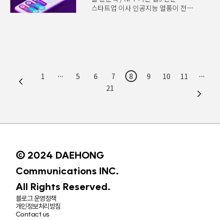
시작이다. 늘 IT 선진국임을 당당히
9월에 발간된 정보통신정책연구원
공유..
스타트업 이사 인공지능 열풍이 전
내세우던 우리나라이건만 어쩌다가
(KISDI)의 ‘음성인식 인공지능 기기의
세계를 휩쓸고 있다. 초거대
이렇게 늦어진 걸까? 많은 이들이
대중화 가능성’에 관한 보고서를
언어모델로 만들어진 ChatGPT(이하
수수료 문제와 결제 인프라를 주요
살펴보면 ‘인구노령화, 핵가족화, 1인
챗GPT)는 이러한 열풍의 시작점이다.
원인으로 찾는다. 하지만 그 이면에는
가구 증가라는 사회 트렌드 하에서
챗GPT를 포함한 생성형 인공지능(AI)
디지털 월렛 확보를 위한 치열한
음성인식 인공지능 기기는 노령층뿐만
은 모든 산업의 패러다임을 바꾸기
경쟁이 있다. 수수료와 결제 인프라의
아니..
시작했다. 인공지능이 의사, 변호사
문제 애플은 애플페이를 도입하는
시험을 통과하고 며칠씩 걸리는 일을
국가의 카드사에서 기존과는 별도의
1
···
5
6
7
8
9
10
11
···
몇 시간 만에 끝낸다. 특히 챗GPT는
수수료를 추가로 받아왔다. 애플페이
21
인공지능 매스 어답션(Mass
덕에 카드사는 실물 카드 제작을 줄일
Adoption, 대중화)의 첨병이다.
수 있으니 절약되는 만큼 받겠다는
챗GPT가 공개된 이후 수많은
취지다. 미국은 0.15%, 중국은 0.03%,
서비스가 출시됐다. 언어 번역은 물론
이..
카피라이팅, 업무 문서 작성, 고객
응대 챗봇에 이르기까지 관련
서비스가 봇물처럼 쏟아져 나왔다.
© 2024 DAEHONG
과연 챗GPT는 이러한 인공지능
열풍을 이어갈 수 있을까? 데이터를
Communications INC.
빠르게 학습하고 콘텐츠를 제작
챗GPT는 인공..
All Rights Reserved.
블로그 운영정책
개인정보처리방침
Contact us