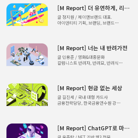
인간의 본능에 충실한 순리적
내가 좋아하는 취향저격 상품이
경험이라 볼 수 있다. 판매 공간을
[M Report] 더 유연하게, 리퀴드 소비
출시됐을 때 맞춤형 문자를
줄이고 고객에게 휴식과 다양한
보낸다거나, 카드사나 보험사에서
글 정지원 / 제이앤브랜드 대표.
체험과 볼거리를 제공하는 것은
온전히 내가 처한 상황에 맞는 정보를
아이덴티티 기획, 브랜딩, 브랜드
리테일 공간에 대한 새로운 해석이다.
보내주는 방식 역시 고객 중심의
커뮤니케이션을 두루 경험한 후
엔데믹 시대, 리테일 테라피는 보다 더
초개인화 마케팅이라 하겠다. 김난도
다방면에서 마케팅 솔루션을
대규모로 자연을 흡수해 제공하는가
교수는 “디지털 대전환 시대를 특정할
풀어낸다. 저서 외 다수. 얼마 전
(하이퍼리얼리즘)와 볼거리와
수 있는 변화 중 하나가 바로 초개인화
직장인들의 마음을 설레게 한 사진이
[M Report] 너는 내 반려가전
창의성으로 엔터테인먼트 요소를 더해
(Hyper-Personalization)”라고
있었으니 바로 리모트워크 공간인
쇼핑과 예술, 휴식의 경계를 허물고
언급했다..
글 민용준 / 영화&대중문화
‘맹그로브 고성’이 담긴 컷이다.
재미와 볼거리를 제공하는 방향으로
칼럼니스트 반려자, 반려묘, 반려식물
눈앞에 펼쳐진 바다를 바라보며
진화 중이다. 고객의 감정부터
등 ‘짝이 되는 동무’라는 사전적
노트북을 켜고 그날의 일을 시작하는
소비까지 얼마 전 뉴욕을 방문했을
의미를 가진 ‘반려’는 인간과 유효한
모습, 바다에 비친 노을을 바라보며
때의 일이다. 현대자동차 제네시스가
관계를 맺고 있는 다양한 생명체를
그룹 요가를 하는 모습은 매일 같은
운영하는 제네시스 하우스를 찾았다.
규정할 때 동원되곤 했다. 그리고 이제
[M Report] 현금 없는 세상
공간에서 틀에 박힌 패턴으로 일하는
1층의 현대적이고 세련된 감각의
반려가전의 시대다. 응? 소리가 절로
많은 사람의 마음을 흔들기에
전시장도 인상적이었지만 ..
글 길진세 / 국내 대형 카드사
나며 새삼 디스토피아 같은 시대를
충분했다. 최근 소비 트렌드의 중요한
금융전략담당, 한국금융연수원 강사.
사는 기분을 느끼는 이도 있겠지만
가치는 ‘유연함’이다. ‘공유’ ‘구독’
공저 외. 지난 3월 21일, 애플페이가
스마트폰을 신체 일부처럼 달고
혹은 ‘렌탈’이라는 타이틀의 다양한
현대카드와 제휴해 국내에 출시됐다는
다니는 지금, 반려가전이라는 말은
서비스는 이미 우리 삶에 깊숙이
기사가 헤드라인을 장식했다. 처음
익숙하지 않을 뿐 실생활에 존재하는
들어와 있다. 정보와 트렌드를
애플페이가 발표된 게 8년 전인
[M Report] ChatGPT로 마케팅을
개념이나 마찬가지일지도 모른다. 1인
구독하고, 공기청정기와 침대를
2014년임을 감안하면 꽤 늦은
가구 트렌드와 전자기기 지난 2022년
렌탈하며, 자동차를 사는 대신 차량
글 윤준탁 / NFT 기반 웹3 전문