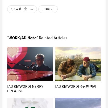
공감
구독하기
'WORK/AD Note'
Related Articles
[AD KEYWORD] MERRY
[AD KEYWORD] 수상한 바람
CREATIVE