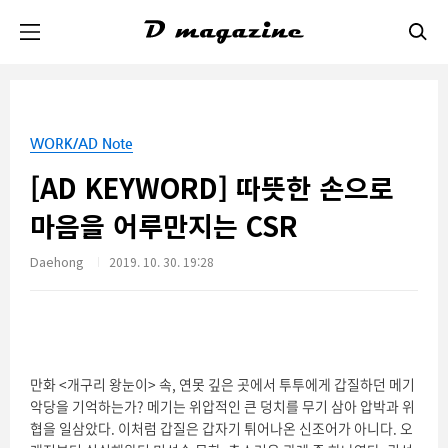
본문 바로가기
WORK/AD Note
[AD KEYWORD] 따뜻한 손으로
마음을 어루만지는 CSR
Daehong
2019. 10. 30. 19:28
만화 <개구리 왕눈이> 속, 연못 깊은 곳에서 투투에게 갑질하던 메기
악당을 기억하는가? 메기는 위압적인 큰 덩치를 무기 삼아 압박과 위
협을 일삼았다. 이처럼 갑질은 갑자기 튀어나온 신조어가 아니다. 오