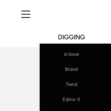
본문 바로가기
DIGGING
d-Issue
Brand
WORK/AD Note
[AD KEYWORD
Trend
Daehong
2019. 10. 31. 14:07
Editor X