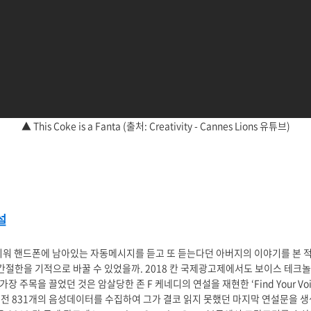
▲ This Coke is a Fanta (출처: Creativity - Cannes Lions 유튜브)
설
리워 핸드폰에 남아있는 자동메시지를 듣고 또 듣는다던 아버지의 이야기를 본 적이
 간절한을 기적으로 바꿀 수 있었을까. 2018 칸 국제광고제에서도 보이스 테크
장 주목을 끌었던 것은 암살당한 존 F 케네디의 연설을 재현한 ‘Find Your Vo
기 전 831개의 음성데이터를 수집하여 그가 결코 읽지 못했던 마지막 연설문을 