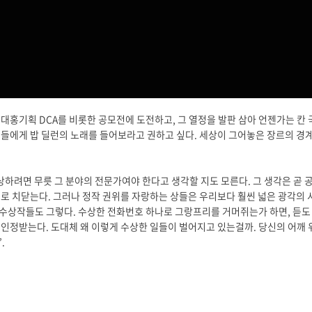
던 열대야가 언제였냐는 듯 가을바람이 자신의 존재를 증명하고 나섰다. 뺨을 스
찾는 방법도 오직 바람만이 답을 알고 있다는 밥 딜런의 <Blowin’ In The Win
장들을 제치고 노벨문학상의 영예를 안았다. 그의 가사에 담긴 시적인 표현들이
.
대홍기획 DCA를 비롯한 공모전에 도전하고, 그 열정을 발판 삼아 언젠가는 칸
들에게 밥 딜런의 노래를 들어보라고 권하고 싶다. 세상이 그어놓은 장르의 경계
수상하려면 무릇 그 분야의 전문가여야 한다고 생각할 지도 모른다. 그 생각은 곧
로 치닫는다. 그러나 정작 권위를 자랑하는 상들은 우리보다 훨씬 넓은 광각의 
의 수상작들도 그렇다. 수상한 전화번호 하나로 그랑프리를 거머쥐는가 하면, 듣도
인정받는다. 도대체 왜 이렇게 수상한 일들이 벌어지고 있는걸까. 당신의 어깨 
.