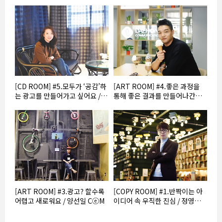
[CD ROOM] #5.모두가 ‘공감’하
[ART ROOM] #4.좋은 과정을
는 광고를 만들어가고 싶어요 /
통해 좋은 결과를 만들어나간다 /
조서림 CⓔM
문준기 CⓔM
[ART ROOM] #3.광고? 할수록
[COPY ROOM] #1.반짝이는 아
어렵고 새로워요 / 양선일 CⓔM
이디어 속 우직한 진심 / 정영상
CⓔM