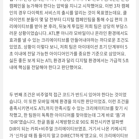
캠페인을 능가해야 한다는 압박을 지니고 시작했어요. 이번 3차 캠페
인의 경우 다이렉트 서비스의 출시를 알리는 것이 목표였는데요. 클
라이언트 분들이 몇 달 전부터 디지털 캠페인팀을 통해 수십 편의 크
리에이티브를 받아 본 후라, 뒤늦게 투입된 저희 팀은 상당히 부담스
러운 상황이었습니다. ATL뿐 아니라 모바일이나 온라인 환경에서도
효과를 낼 수 있는 크리에이티브를 만들어내야하는 까다로운 조건도
있었죠. 상황이 이렇다 보니, 저희 팀은 아이데이션 초기 단계부터 5
초 이내에 전달 가능한 아이디어인가를 중요한 기준으로 삼았어요.
싫든 좋든 보게 되는 ATL 환경과 달리 디지털 환경에서는 가급적 5초
내에 핵심을 전달해야 한다고 판단했어요.
두 번째 조건은 비주얼적 접근 코드가 반드시 있어야 한다는 것이었
습니다. 이 또한 모바일 매체 환경을 의식한 판단이었죠. 이런 조건을
충족시키면서도 ATL까지 만족시킬 수 있는 크리에이티브를 찾기 시
작했고, 한 팀원이 독특한 아이디어를 찾아왔는데 그게 바로 ‘뜸’과
‘DIR’였습니다. 한글 뜸을 시계방향으로 90도 회전시키면 알파벳
DIR이 되는 카피+비주얼 크리에이티브였죠. 거기서 나온 키메시지
가 ‘신차살 때 뜸 들이지 말고 DIRECT하게’였고요. 이 크리에이티브