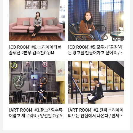
[CD ROOM] #6. 크리에이티브
[CD ROOM] #5.모두가 ‘공감’하
솔루션 2본부 김수진CⓔM
는 광고를 만들어가고 싶어요 /
조서림 CⓔM
[ART ROOM] #3.광고? 할수록
[ART ROOM] #2.진짜 크리에이
어렵고 새로워요 / 양선일 CⓔM
티브는 진심에서 나온다 / 안세훈
CⓔM