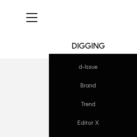
본문 바로가기
DIGGING
d-Issue
Brand
INSIDE/Play
클라이밍에 정답은
Trend
Daehong
2023. 1. 11. 14:54
Editor X