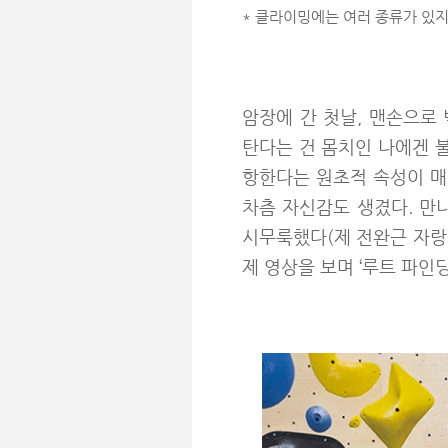
* 클라이밍에는 여러 종류가 있
암장에 간 첫날, 맨손으로
탄다는 건 몸치인 나에겐 
항한다는 원초적 속성이 매
차츰 자신감도 생겼다. 만
시무룩했다(제 전완근 자랑에
제 영상을 보며 ‘루트 파인