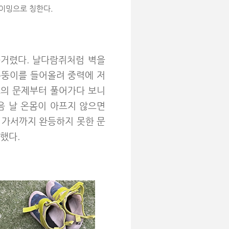
라이밍으로 칭한다.
근거렸다. 날다람쥐처럼 벽을
몸뚱이를 들어올려 중력에 저
도의 문제부터 풀어가다 보니
음 날 온몸이 아프지 않으면
에 가서까지 완등하지 못한 문
했다.