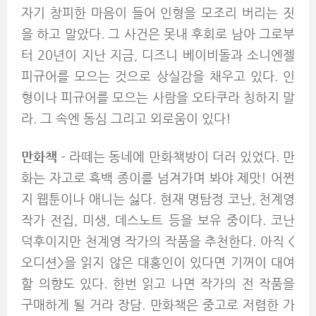
자기 창피한 마음이 들어 인형을 모조리 버리는 짓
을 하고 말았다. 그 사건은 못내 후회로 남아 그로부
터 20년이 지난 지금, 디즈니 베이비돌과 소니엔젤
피규어를 모으는 것으로 상실감을 채우고 있다. 인
형이나 피규어를 모으는 사람을 오타쿠라 칭하지 말
라. 그 속엔 동심 그리고 외로움이 있다!
만화책
– 라떼는 동네에 만화책방이 더러 있었다. 만
화는 자고로 흑백 종이를 넘겨가며 봐야 제맛! 어쩐
지 웹툰이나 애니는 싫다. 현재 명탐정 코난, 천계영
작가 전집, 미생, 데스노트 등을 보유 중이다. 코난
덕후이지만 천계영 작가의 작품을 추천한다. 아직 <
오디션>을 읽지 않은 대홍인이 있다면 기꺼이 대여
할 의향도 있다. 한번 읽고 나면 작가의 전 작품을
구매하게 될 거라 장담. 만화책은 중고로 저렴한 가