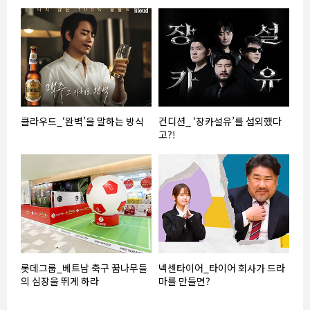
클라우드_‘완벽’을 말하는 방식
컨디션_ ‘장카설유’를 섭외했다
고?!
롯데그룹_베트남 축구 꿈나무들
넥센타이어_타이어 회사가 드라
의 심장을 뛰게 하라
마를 만들면?