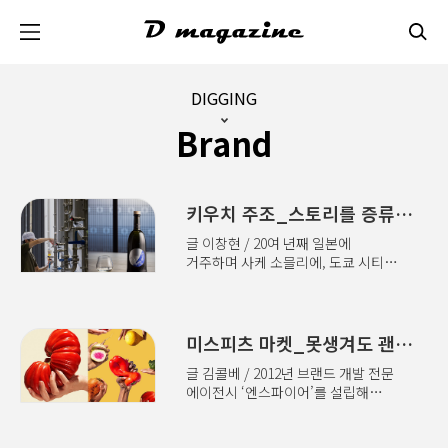
본문 바로가기
DIGGING
Brand
키우치 주조_스토리를 증류하는 200년 양조장
글 이창현 / 20여 년째 일본에
거주하며 사케 소믈리에, 도쿄 시티
가이드, 여행 지리 검정 등의 자격을
보유하고 있으며 일본 에디터로 활동
중 마케터에게 ‘헤리티지’는 양날의
검이다. 오래된 역사는 강력한
미스피츠 마켓_못생겨도 괜찮아
무기지만, 자칫 고리타분한 문법에
글 김콜베 / 2012년 브랜드 개발 전문
갇히면 트렌드에 뒤처지기 십상이다.
에이전시 ‘엔스파이어’를 설립해
여기, 1823년부터 일본
‘성수연방’, ‘안녕인사동’ 등 수많은
이바라키현에서 ‘키쿠사카리
브랜드 론칭. 공유 오피스 브랜드
(菊盛)’라는 사케를 빚어온 노포