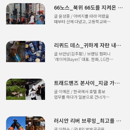
‘집무실’을 선보였고 현재는 브랜드,
양조장이 있다. 바로 키우치 주조다.
예술, 건축, 문화, 디자인을 넘나들며
66노스_북위 66도를 지켜온 100년의 철학
수많은 전통 양조장이 저마다의
사람들에게 영감을 주는 이야기와
철학으로 장인정신을 외치며 역사
글 윤성중 / 아버지를 따라 어렸을
인사이트 발굴. 저서로는 가 있다.
속으로 사라져 갈 때, 이들은 전 세계
때부터 산에 다녔고, 고등학교와
2018년, 필라델피아의 한 아파트
크래프트 맥주 시장을 흔든 히타치노
대학교에서도 산악부 활동을 하며
거실에 사과가 상자째 쌓여 있었다.
네스트 맥주를 탄생시켰고 이제는
본격적인 ‘산악인’의 삶을 시작. 현재
썩은 사과가 아니었다. 맛도 신선도도
글로벌 위스키 시장이 주목하는
월간 에서 기자로 활동 중이며
멀쩡한데 겉모습이 유통 규격에 못
히노마루 위스키로 또 한번 도약했다.
저서로는 이 있다. 올림픽 국가대표
리퀴드 데스_귀하게 자란 내가 마셔도 될까?
미친다는 이유로 농장에서 버려질
‘노포’라는 무거운 자산을 위트 있는
선수단 단복을 눈여겨보는 편이다.
뻔한 사과들이었다. 스물여섯의 아비
스토리와 역발상의 서사로 이겨낸..
글 브만남(김주황) / 브랜딩 컴퍼니
어떤 브랜드에서 참여했나? 디자인은
라메시(Abhi Ramesh)는 세상의
‘레이어(lllayer)’ 대표. 한화, LG전자,
어떨까? 살펴보는 재미가 있다. 지난
기준에 맞지 않는(Misfits) 사과를
제주항공 등 다양한 산업을 넘나들며
2월, 이탈리아에서 열린 밀라노-
사들여 자신의 집 거실에 쟁여뒀다.
브랜드 프로젝트를 디렉팅해왔다.
코르티나 2026 동계올림픽 개막식
그는 직접 코딩한 웹사이트를 열었고,
실무자들과 함께 브랜드를 연구하는
때도 오랫동안 TV를 지켜봤다.
코스트코에서 산업용 냉장고 두 대를
커뮤니티 ‘레이어링 클럽’ 운영,
트래드맨즈 본사이_지금 가장 패셔너블한 분재
노스페이스, 아르마니, 룰루레몬,
신용카드 한도까지..
저서로는 이 있다. 리퀴드 데스(Liquid
랄프로렌, 유니클로 등 익숙한
글 이예은 / 한국에서 호텔 홍보
Death)의 첫인상은 굉장히
브랜드에서 디자인한 단복을 걸친
업무를 하다가 일본으로 건너가
당혹스럽다. 캔 전면을 장식한 거대한
선수들이 차례로 등장했다. 그중
와세다대학교 국제커뮤니케이션
해골 로고와 “Murder Your
생소한 모양의 로고가 박힌 단복이
연구과 석사 취득. 일본 여행사에서
Thirst(갈증을 살해하라)”라는 섬뜩한
눈에 띄었다. 눈을 크게 떴다. 빨간색
근무한 경험담인 을 시작으로 등의
슬로건은 물이 아니라 독약이나 독한
사각형 안에 숫자 ‘66’이 적힌
책을 펴내며 번역가와 작가로 활동 중
러시안 리버 브루잉_최고를 위한 즐거운 불편
맥주를 연상시킨다. 한국에서는
로고였다. 아이슬란드 대표팀이었다.
도쿄의 고풍스러운 상점가인
장난으로라도 시도하기 어려운
아이슬란드는 어디에 있는 ..
글 이현수 / 국내외 방방곡곡을