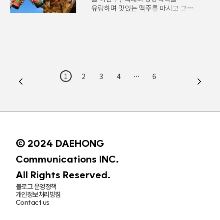
마루노우치 거리에 트래드맨즈 본사이
비주얼과 슬로건이지만 이 거친 외모
유랑하며 맛있는 맥주를 마시고 그
(Tradman’s Bonsai)의 분재 숍이
안에는 알프스 산맥의 깨끗한 산악수
후기를 전파한다. 저서로는 과 이
있다. 화이트와 그레이를 모던하게
(Still Water)가 담겨 있다. 이런 반전
있다. 미국 캘리포니아주 소노마
배치해 갤러리를 연상시키는 안에서는
매력은 곧 이 브랜드의 정체성이 됐다.
카운티의 중심 도시, 산타로사. 평온한
일본어 랩이 매끄러운 비트를 타고
리퀴드 데스는 환경 오염의 주범인
분위기의 이 도시는 매년 2~3월이
흐르고, 정중앙과 양쪽 벽면에는
플라스틱..
되면 전 세계에서 몰려드는
다양한 크기의 소나무 분재가 고고히
외지인으로 북새통을 이룬다. 이들이
늘어서 있다. 그 사이사이에는 분재
서늘한 새벽 공기를 견디며 캠핑
패턴과 오리지널 로고를 간결하게
1
2
3
4
···
6
의자에 몸을 맡긴 채 6시간이 넘는
조합한 캐주얼 의류와 향수 그리고
기다림을 기꺼이 감수하는 이유는 단
스트리트 컬처의 상징인
하나, 1년에 딱 2주만 판매되는 맥주
스케이트보드도 뒤섞여 있다. 놀랄
‘플라이니 더 영거(Pliny the
만큼 아무런 이질감 없이. 분재의
Younger)’를 마시기 위해서다. 새로운
정통성을 강조한다며 ‘트래디셔널 맨..
장르의 탄생​클릭 한 번이면 모든 것이
집 앞으로 배송되는 초효율의 시대,
© 2024 DAEHONG
사람들은 왜 이 비효율적이고 불편한
오프라인 경험에 열광할까? 맥주 한
Communications INC.
잔을 마시는 행위를 넘어 현장의
All Rights Reserved.
공기를 점유하고 기다림을 공유하는..
블로그 운영정책
개인정보처리방침
Contact us