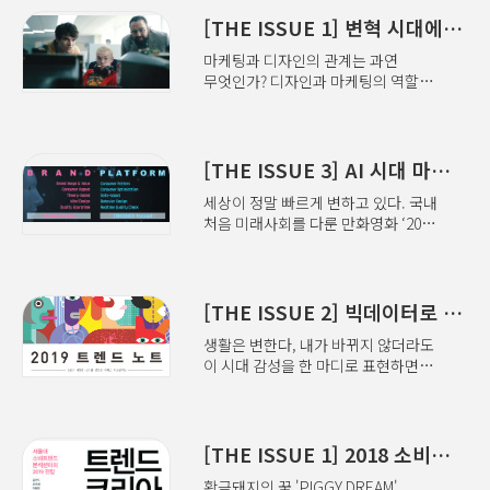
테이프 플레이어를 분해해서 비교하는
빅데이터 시장을 선도했던 소셜 분석.
전시를 본 적이 있다. 워크맨은 나사
[THE ISSUE 1] 변혁 시대에 맞선 마케팅과 디자인의 과제
누구나 접근이 용이했던 소셜
하나까지도 정밀하고 작고 가벼웠다.
빅데이터가 요즘은 개나 소나 다루는
마케팅과 디자인의 관계는 과연
혁명적인 변화가 일어나지 않는 한,
흔한 데이터로 취급받으면서 구매
무엇인가? 디자인과 마케팅의 역할은
소니를 이기는 것이 불가능하다는
데이터, 포인트 데이터, 로그 데이터
앞으로 어떻게 변할 것인가? 필자들은
것을 실감했다. 그 즈음, 반도체를
등 보다 직접적인 행동을 나타내는
각각 두 영역에 있어서 학자 또는
사용하는 디지털 기술이 급진적으로
정형 데이터의 위상에 다소 눌린
실무자로서 거의 40년을 지켜봐 왔다.
발전했다. 몇 년 후 영상·사진·음악
느낌이다. ​ 하지만 CRM 분석가들은
25년 전에는 학술논문으로 마케팅과
[THE ISSUE 3] AI 시대 마케팅 지각변동
등의 기록은 필름·CD 같은
내부에 있는 데이터를 다 모아도
디자인 실무자들의 태도가 상당히
저장장치에서 데이터 공유 개념으로
고객이 우리 물건을 왜 ..
세상이 정말 빠르게 변하고 있다. 국내
대립되어 있다는 것을 확인했지만 5년
바뀌었고, TV의 덩치 큰 CRT 화면은
처음 미래사회를 다룬 만화영화 ‘2020
전에 출간한 ‘트랜스 시대의 트랜스
얇고 평평한 LCD 화면으로 대체됐다.
원더키드(1989년 作)’가 내후년이고,
브랜딩’ 저서에서는 그 간격이 많이
디지털 혁명이 시작된 것이다.
집 밖에서도 TV 드라마를 보고 싶어
좁혀져 있다는 것을 발견할 수 있었다.
그렇다면 삼성은 어떻게 소니를 넘어
했던 어린 시절 소망은 언제 어디서든
디자인과 마케팅의 괴리를 좁혀준
설 수 있을까? 이 시기 소니·애플·삼성
움직이는 작은 스크린을 통해
[THE ISSUE 2] 빅데이터로 본 2019 소비자생활
구심점은 바로 브랜드에 대한 인식의
3사의 디지털 기술 전략을 살펴 보자. ..
무엇이든 할 수 있는 시대를 맞으며 코
공유와 마케팅 또는 디자인
생활은 변한다, 내가 바뀌지 않더라도
흘리개적 회상으로 남게 됐다. 이토록
표현방식의 기술적 발전이다. 본
이 시대 감성을 한 마디로 표현하면
놀라운 변화를 주도해 왔던
소고에서는 변천하는 디자인과 브랜드
‘여유’다. 여유라고? 청년실업에,
스마트폰이 도입된 지 9년밖에
마케팅 환경에 있어서 기업들이 위와
출산율 저하에, 미세먼지도 나쁨인데
안되었다는 사실을 상기해 볼 때,
같은 이슈들을 어떻게 다뤄야 하는지
여유가 이 시대의 대표 감성이라는데
인공지능이 우리 삶을 영화처럼
알아 보고자 한다. ​ 4차 산업의 혁명과
쉽게 동의하기 어려울 수도 있다.
[THE ISSUE 1] 2018 소비트렌드 회고 및 전망
변화시킬 것이라는 예측은 의심의
마케팅 또는 디자인 근래 최고의
하지만 사람들이 ‘나는 어떤
여지가 없다. 아직은 약 인공지능, 해
화두가 이..
황금돼지의 꿈 'PIGGY DREAM'