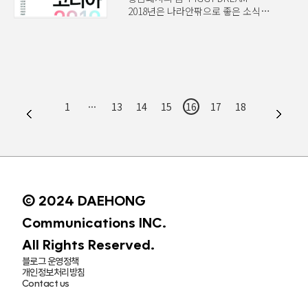
사람이다’라고 말하고 싶은지를 보면
볼 만한 게임 테슬라의 일론 머스크와
2018년은 나라안팎으로 좋은 소식과
‘여유’가 이 시대 사람들이 추구하는
페이스북의 마크 저커버그의 인공지능
나쁜 소식이 함께 오간 한 해였다. 평창
감성이라는 것을 이해할 수 있다.
찬반론이 여전히 뜨거운 감자이듯이,
동계올림픽을 성공적으로 치러낸 데
사람들은 본인이 성실을 가치로
인간을 능가하는 기계에 대한
이어, 남북 정상회담과 북미
열정을 불태우는 사람이라고 말하기
불안감은 실체 없는 두려움의
정상회담이 우리 국민뿐만 아니라
보다는 현실적 조건에 연연하지 않고
대상이었다. 하지만 지금은 약
세계인의 관심을 모았다. 하지만
훌쩍 떠나 여유를 즐길 줄아는
인공지능의 시대로, ..
기나긴 폭염이 끝날 줄 모르고
사람이라고 말하고 싶어한다. ​ 내가
이어졌고, 갈수록 악화되는
보여주고 싶은 삶은 무엇인가?
1
···
13
14
15
16
17
18
체감경기와 일자리 사정에 걱정을
혼자만의 여유 있는 저녁, 제주 바람
표하는 사람도 많았다. 한 해 내내 크고
쐬며 힐링 중, 반차 내고 동네책방에서
작은 사건과 사고가 많이 일어났지만
망중한, 아기 맡기고 여유롭게 산책.
자신만의 작지만 확실한 행복을 찾는
한 때는 유기견을 돌보고, 지구 환경을
소비자들의 행복 전략이 돋보이기도
생각하고,..
했다. 이 가운데 소확행, 가심비,
워라밸세대, 언택트기술, 케렌시아,
© 2024 DAEHONG
미닝아웃 등 에서 제안했던 키워드가
한국 사회에서 중요한 열쇳말로
Communications INC.
작용하기도 했다. 2019년은 다시
All Rights Reserved.
조심스럽게 숨죽이고 출발하는 한
해다. 경기 침체를 우려하..
블로그 운영정책
개인정보처리방침
Contact us