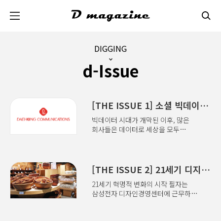
본문 바로가기
DIGGING
d-Issue
[THE ISSUE 1] 소셜 빅데이터로 시대의 욕망 읽기
빅데이터 시대가 개막된 이후, 많은
회사들은 데이터로 세상을 모두
설명해 내려는 듯 다양한 데이터
확보에 투자를 아끼지 않고 있다.
신기술의 성장 주기를 나타내는
가트너의 하이퍼사이클(Hyper Cycle)
[THE ISSUE 2] 21세기 디지털 혁명과 디자인의 역할
이 보여주듯 빅데이터, 인공지능,
21세기 혁명적 변화의 시작 필자는
블록체인, 5G 등 새로운 기술이 한
삼성전자 디자인경영센터에 근무하던
해가 다르게 뜨고 지기를 반복하는
초기 시절인 1990년대 후반, 소니
요즘에는 데이터도 트렌드를 타는
워크맨과 삼성 마이마이 카세트
것처럼 보인다. 한때 인기를 끌면서