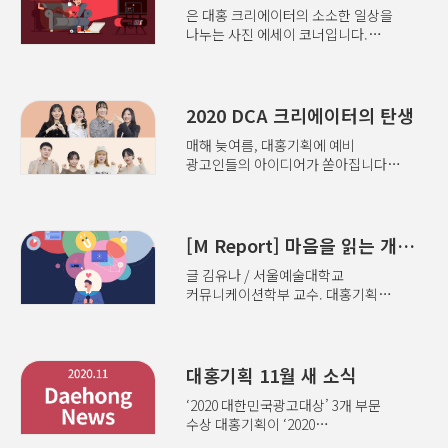
은 대홍 크리에이터의 소소한 일상을
나누는 사진 에세이 코너입니다.
업무상 봐야 했던 걸 제외하면
영화관에서 가장 최근에 본 작품은
2019년 10월 개봉한 다(feat.
CORONA). 그로부터 영화관을 못
2020 DCA 크리에이터의 탄생
간지 벌써 1년. 하지만 시청한 영상
매해 늦여름, 대홍기획에 예비
컨텐츠의 양은 오히려 늘었다. 밥을
광고인들의 아이디어가 쏟아집니다.
먹든 청소를 하든 영상을 재생해놔야
다양한 주제로 광고 크리에이티브를
하는 습관도 한몫했지만, 1등 공신은
만들어 경쟁하는 이 열리기 때문이죠.
집에서 안전하고 편하게 즐길 수 있는
올해에도 37번째 DCA가 개최되어
OTT(Over The Top) 서비스다. 현재
8천여 명의 학생들이 열정을
[M Report] 마음을 읽는 개인화 마케팅의 시대
구독하는 OTT 서비스는 넷플릭스,
불태웠습니다. 전례 없는 코로나 사태,
웨이브, 티빙, 왓챠까지 무려 4개. 아직
글 김유나 / 서울예술대학교
위기를 기회로 만들어 참신한
극장에 가기 망설여지는 이들을 위해
커뮤니케이션학부 교수. 대홍기획
아이디어를 보여준 대상 수상자들의
스마트폰으로 오늘 저녁 당장 관람할
빅데이터마케팅센터 센터장을
이야기를 들어보세요. Q 여러 공모전
수 있는 영화와 드라마 4편을 추천한다
역임했다. 디지털 트랜스포메이션
중 대홍기획 DCA에 도전한 이유가
(선택 기준은 지극히 개인적!). 이터널
전략, 디지털 마케팅, 빅데이터를
있나요? 기획 부문(이하 기획):
선샤인 감독: 미셸 공드리 주연: 짐
중심으로 연구한다. 저서 . ‘열 길 물
대홍기획 11월 새 소식
광고홍보, 광고디자인을 전공하며
캐리..
속은 알아도 한 길 사람 속은 모른다.’
DCA 수상작을 분석하는 등 DCA를
‘2020 대한민국광고대상’ 3개 부문
긴 연애에도 상대방의 마음 하나
접할 기회가 많았습니다. 자연스럽게
수상 대홍기획이 ‘2020
잡기가 어렵고, 수십 년을 살아도
DCA 참여를 다짐하게 됐죠.
대한민국광고대상’에서 옥외부문
남편과 아내 마음 헤아리지 못해