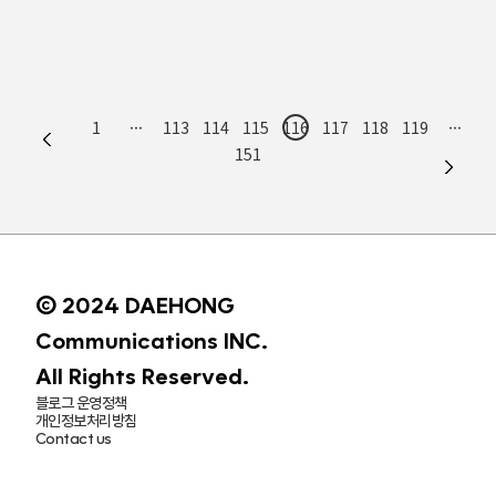
수상보다는 저희가 만든 기획서를
금상을 비롯해 총 3개 상을 수상했다.
다투는 것이 사람이다. 사람의 마음을
선배 광고인에게 평가받고 싶다는
올해로 27회째를 맞는
안다는 것은 이렇게 어려운 일이다.
마음이 컸어요. 좋은 결과를 얻어
대한민국광고대상은
여기에 마케팅이 도전장을 내밀었다.
광고에 대한 확신이 더
한국광고총연합회에서 주최하는 국내
몇 년 전부터 인공지능의 힘을 빌려
단단해졌습니다. 앞으로 DCA에
최고 권위의 종합광고상이다.
‘개인화 마케팅’ 실현이 가시화될
도전할 지원자..
대홍기획은 올해 ▲옥외부문 금상
것이라는 기대감이 커지고 있다.
1
···
113
114
115
116
117
118
119
···
(넷플릭스 6언더그라운드 Everything
개인화 마케팅의 속내에는 개개인이
151
Explodes) ▲옥외부문 은상
원하는 모든 것을 들어주겠다는
(칠성사이다 Re:green 버스쉘터
선언이 담겨 있다. 마케팅이 무엇인가?
녹화사업) ▲오디오부문 은상
고객의 마음을 사는 일이다. 그동안
(롯데마트 거리두기)을 수상했다. 해당
마케팅은 고객의 마음을 가져..
작품들은 오는 12월 4일(금)
온라인으로 열리는 전시회
(adawards2020.ad.co.kr)에서
© 2024 DAEHONG
공개될 예정이다. 멘토링 프로그램
‘세상에 나쁜 아이디어는 없다’ 진행
Communications INC.
대홍기획이 11월 ‘제37회 DCA
대학생광고대상’에 참여한
All Rights Reserved.
예비광고인을 대상으로 멘토링..
블로그 운영정책
개인정보처리방침
Contact us